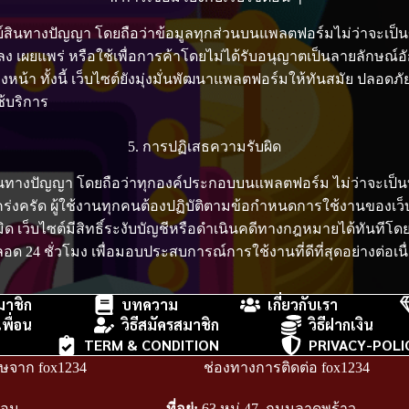
ย์สินทางปัญญา โดยถือว่าข้อมูลทุกส่วนบนแพลตฟอร์มไม่ว่าจะเป็น
ลง เผยแพร่ หรือใช้เพื่อการค้าโดยไม่ได้รับอนุญาตเป็นลายลักษณ์
งหน้า ทั้งนี้ เว็บไซต์ยังมุ่งมั่นพัฒนาแพลตฟอร์มให้ทันสมัย ปลอด
ช้บริการ
5. การปฏิเสธความรับผิด
์สินทางปัญญา โดยถือว่าทุกองค์ประกอบบนแพลตฟอร์ม ไม่ว่าจะเป็นบ
่งครัด ผู้ใช้งานทุกคนต้องปฏิบัติตามข้อกำหนดการใช้งานของเว็บไ
็บไซต์มีสิทธิ์ระงับบัญชีหรือดำเนินคดีทางกฎหมายได้ทันทีโดยไม่ต
 24 ชั่วโมง เพื่อมอบประสบการณ์การใช้งานที่ดีที่สุดอย่างต่อเนื
มาชิก
บทความ
เกี่ยวกับเรา
พื่อน
วิธีสมัครสมาชิก
วิธีฝากเงิน
TERM & CONDITION
PRIVACY-POLI
ศษจาก fox1234
ช่องทางการติดต่อ fox1234
ือน
ที่อยู่:
63 หมู่ 47, ถนนลาดพร้าว,